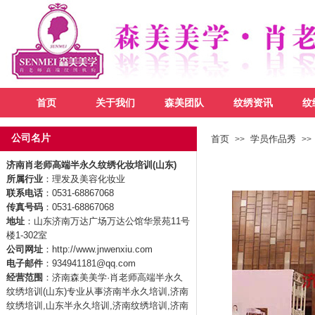
首页
关于我们
森美团队
纹绣资讯
纹
公司名片
首页
学员作品秀
>>
>>
济南肖老师高端半永久纹绣化妆培训(山东)
所属行业
：理发及美容化妆业
联系电话
：0531-68867068
传真号码
：0531-68867068
地址
：山东济南万达广场万达公馆华景苑11号
楼1-302室
公司网址
：http://www.jnwenxiu.com
电子邮件
：934941181@qq.com
经营范围
：济南森美美学·肖老师高端半永久
纹绣培训(山东)专业从事济南半永久培训,济南
纹绣培训,山东半永久培训,济南纹绣培训,济南