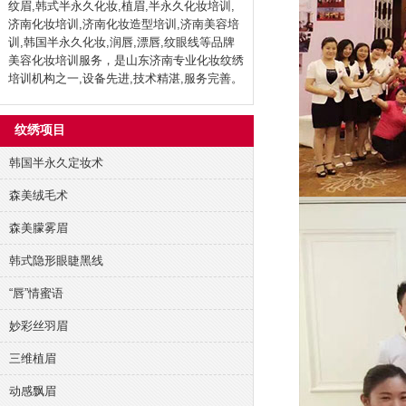
纹眉,韩式半永久化妆,植眉,半永久化妆培训,
济南化妆培训,济南化妆造型培训,济南美容培
训,韩国半永久化妆,润唇,漂唇,纹眼线等品牌
美容化妆培训服务，是山东济南专业化妆纹绣
培训机构之一,设备先进,技术精湛,服务完善。
纹绣项目
韩国半永久定妆术
森美绒毛术
森美朦雾眉
韩式隐形眼睫黑线
“唇”情蜜语
妙彩丝羽眉
三维植眉
动感飘眉