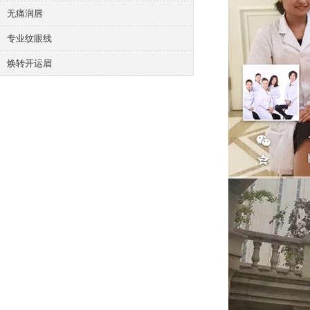
无痛润唇
专业纹眼线
焕转开运眉