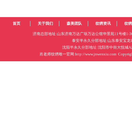
首页
关于我们
森美团队
纹绣资讯
纹绣
济南总部地址:山东济南万达广场万达公馆华景苑11号楼1-302室 电话:05
泰安半永久分部地址:山东泰安宝龙城市广场B
沈阳半永久分部地址:沈阳市中街大悦城A座东
肖老师纹绣唯一官网:http://www.jnwenxiu.co