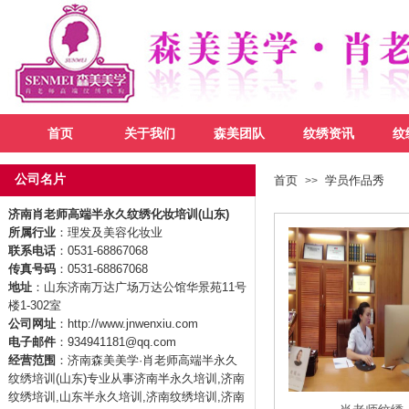
首页
关于我们
森美团队
纹绣资讯
纹
公司名片
首页
学员作品秀
>>
济南肖老师高端半永久纹绣化妆培训(山东)
所属行业
：理发及美容化妆业
联系电话
：0531-68867068
传真号码
：0531-68867068
地址
：山东济南万达广场万达公馆华景苑11号
楼1-302室
公司网址
：http://www.jnwenxiu.com
电子邮件
：934941181@qq.com
经营范围
：济南森美美学·肖老师高端半永久
纹绣培训(山东)专业从事济南半永久培训,济南
纹绣培训,山东半永久培训,济南纹绣培训,济南