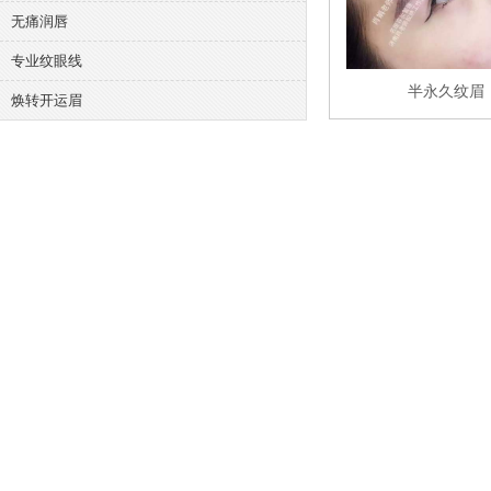
无痛润唇
专业纹眼线
半永久纹眉
焕转开运眉