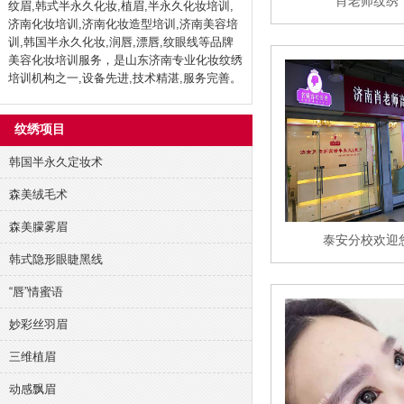
肖老师纹绣
纹眉,韩式半永久化妆,植眉,半永久化妆培训,
济南化妆培训,济南化妆造型培训,济南美容培
训,韩国半永久化妆,润唇,漂唇,纹眼线等品牌
美容化妆培训服务，是山东济南专业化妆纹绣
培训机构之一,设备先进,技术精湛,服务完善。
纹绣项目
韩国半永久定妆术
森美绒毛术
森美朦雾眉
泰安分校欢迎
韩式隐形眼睫黑线
“唇”情蜜语
妙彩丝羽眉
三维植眉
动感飘眉