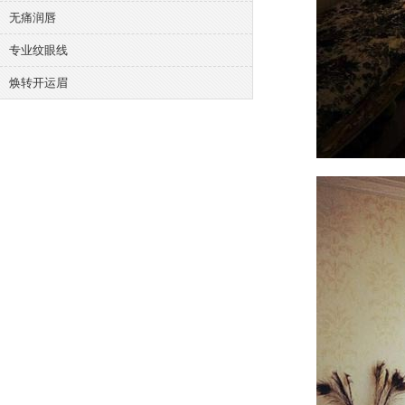
无痛润唇
专业纹眼线
焕转开运眉