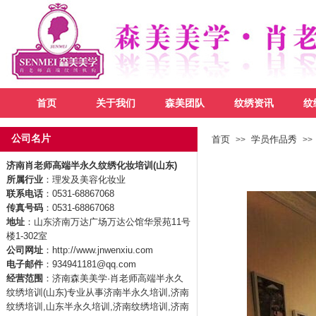
首页
关于我们
森美团队
纹绣资讯
纹
公司名片
首页
学员作品秀
>>
>>
济南肖老师高端半永久纹绣化妆培训(山东)
所属行业
：理发及美容化妆业
联系电话
：0531-68867068
传真号码
：0531-68867068
地址
：山东济南万达广场万达公馆华景苑11号
楼1-302室
公司网址
：http://www.jnwenxiu.com
电子邮件
：934941181@qq.com
经营范围
：济南森美美学·肖老师高端半永久
纹绣培训(山东)专业从事济南半永久培训,济南
纹绣培训,山东半永久培训,济南纹绣培训,济南