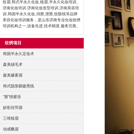
纹眉,韩式半永久化妆,植眉,半永久化妆培训,
济南化妆培训,济南化妆造型培训,济南美容培
训,韩国半永久化妆,润唇,漂唇,纹眼线等品牌
美容化妆培训服务，是山东济南专业化妆纹绣
培训机构之一,设备先进,技术精湛,服务完善。
纹绣项目
韩国半永久定妆术
森美绒毛术
森美朦雾眉
韩式隐形眼睫黑线
“唇”情蜜语
妙彩丝羽眉
三维植眉
动感飘眉